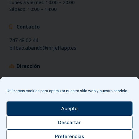
Lunes a viernes: 10:00 – 20:00
Sábado: 10:00 – 14:00
Contacto
747 48 02 44
bilbao.abando@mrjeffapp.es
Dirección
C. Colón de Larreátegui, 41, 48009 Bilbao, Vizcaya
Utilizamos cookies para optimizar nuestro sitio web y nuestro servicio.
Acepto
© 2022 Mr Jeff | Todos los derechos reservados
Descartar
Política de Privacidad y Aviso Legal
|
Política de Cookies
Preferencias