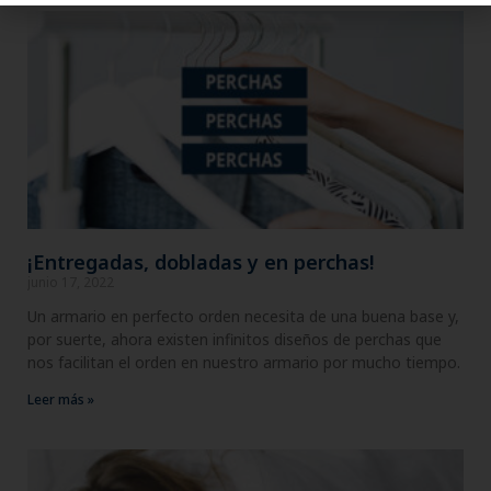
¡Entregadas, dobladas y en perchas!
junio 17, 2022
Un armario en perfecto orden necesita de una buena base y,
por suerte, ahora existen infinitos diseños de perchas que
nos facilitan el orden en nuestro armario por mucho tiempo.
Leer más »